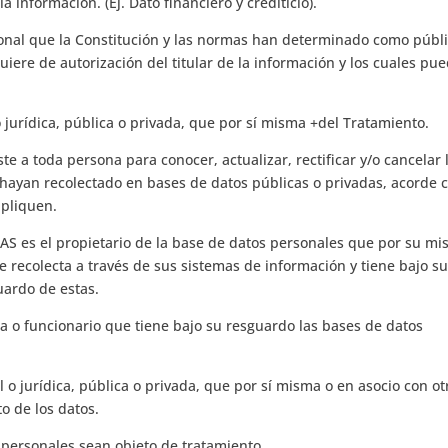
a información. (Ej. Dato financiero y crediticio).
sonal que la Constitución y las normas han determinado como públ
uiere de autorización del titular de la información y los cuales pu
 jurídica, pública o privada, que por sí misma +del Tratamiento.
e a toda persona para conocer, actualizar, rectificar y/o cancelar 
 hayan recolectado en bases de datos públicas o privadas, acorde 
apliquen.
S es el propietario de la base de datos personales que por su mi
 recolecta a través de sus sistemas de información y tiene bajo s
uardo de estas.
na o funcionario que tiene bajo su resguardo las bases de datos
 o jurídica, pública o privada, que por sí misma o en asocio con ot
o de los datos.
 personales sean objeto de tratamiento.