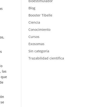
bioestimulador
Blog
as
Booster Tibelle
Ciencia
Conocimiento
Cursos
os,
Exosomas
Sin categoría
os
Trazabilidad cientifica
do
, las
o que
 de
ión
 se