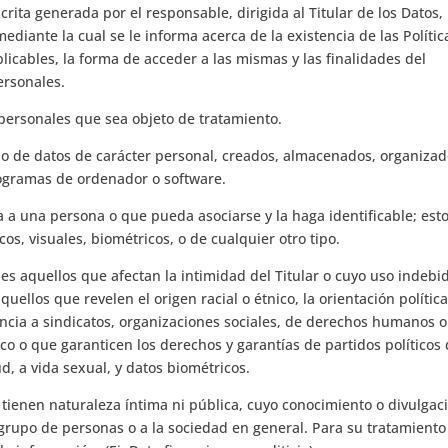
rita generada por el responsable, dirigida al Titular de los Datos,
diante la cual se le informa acerca de la existencia de las Polític
icables, la forma de acceder a las mismas y las finalidades del
ersonales.
personales que sea objeto de tratamiento.
o de datos de carácter personal, creados, almacenados, organizad
rogramas de ordenador o software.
a a una persona o que pueda asociarse y la haga identificable; est
os, visuales, biométricos, o de cualquier otro tipo.
es aquellos que afectan la intimidad del Titular o cuyo uso indebi
ellos que revelen el origen racial o étnico, la orientación política
enencia a sindicatos, organizaciones sociales, de derechos humanos 
co o que garanticen los derechos y garantías de partidos políticos
ud, a vida sexual, y datos biométricos.
tienen naturaleza íntima ni pública, cuyo conocimiento o divulgac
n grupo de personas o a la sociedad en general. Para su tratamiento