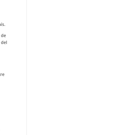
ís.
 de
 del
tre
s