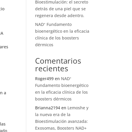
Bioestimulación: el secreto
cio
detrás de una piel que se
regenera desde adentro.
NAD⁺ Fundamento
bioenergético en la eficacia
MA
clínica de los boosters
dérmicos
lares
Comentarios
recientes
Roger499
en
NAD⁺
Fundamento bioenergético
en la eficacia clínica de los
en a
boosters dérmicos
Brianna2194
en
Lemoshe y
la nueva era de la
Bioestimulación avanzada:
las
Exosomas, Boosters NAD+
gado