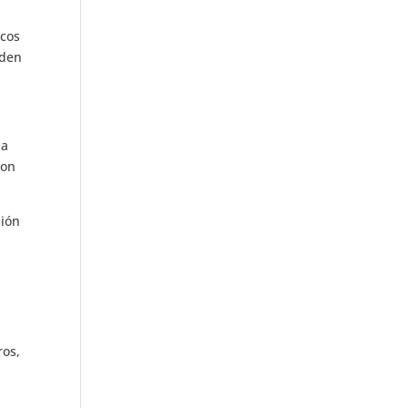
icos
eden
la
con
sión
u
ros,